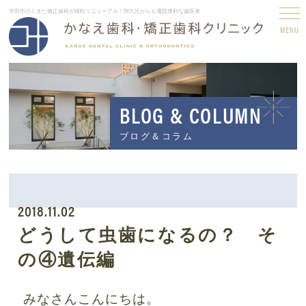
半田市のくきた矯正歯科が移転リニューアル！阿久比からも通院便利な歯医者
MENU
BLOG & COLUMN
ブログ＆コラム
2018.11.02
どうして虫歯になるの？ そ
の④遺伝編
みなさんこんにちは。